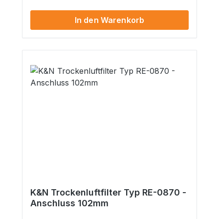
Dieser Artikel wird ohne Teilegutachten,
ABE, etc. ausgeliefert. Eine Begutachtung
In den Warenkorb
per §19.2 StVZO ist über uns möglich ::..
K&N Trockenluftfilter Typ RE-0870 -
Anschluss 102mm