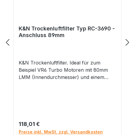
Dieses Produkt hat funktionsbedingt
scharfe Kanten.
K&N Trockenluftfilter Typ RC-3690 -
Anschluss 89mm
K&N Trockenluftfilter. Ideal für zum
Beispiel VR6 Turbo Motoren mit 80mm
LMM (Innendurchmesser) und einem
Außenanschluss von 87mm. Länge:
228mm Durchmesser: 152x114mm
Flansch: 89mm Flanschanschluss: Mittig
Lieferumfang 1x K&N Trockenluftfilter
GefahrenhinweiseNicht geeignet für
Kinder unter 14 Jahren. Dieses Produkt
Regulärer Preis:
118,01 €
hat funktionsbedingt scharfe Kanten. ..::
Preise inkl. MwSt. zzgl. Versandkosten