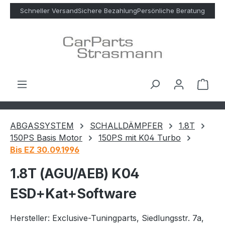
Zum Hauptinhalt springen
Schneller Versand
Sichere Bezahlung
Persönliche Beratung
Ware
ABGASSYSTEM
SCHALLDÄMPFER
1.8T
150PS Basis Motor
150PS mit K04 Turbo
Bis EZ 30.09.1996
1.8T (AGU/AEB) K04
ESD+Kat+Software
Hersteller: Exclusive-Tuningparts, Siedlungsstr. 7a,