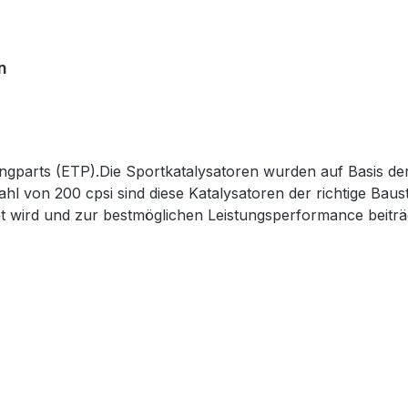
n
ingparts (ETP).Die Sportkatalysatoren wurden auf Basis de
zahl von 200 cpsi sind diese Katalysatoren der richtige Bau
t wird und zur bestmöglichen Leistungsperformance beiträ
zeugen mit OBD Kontrolle, ohne das eine Fehlermeldung im 
ild auf dem Konus mit Genehmigungsnummer gekennzeichnet
laut Vorgabe durch Exclusive-Tuningparts“. Der Sportkataly
ärmeschutzvorrichtung auf, so muss auch der Sportkatalys
hutzband verwendet werden. Hierbei ist jederzeit darauf zu
6mm, etc. erweiterbar)Länge (inkl. Konus) x Durchmesser 
 BAM, etc. mit K03, K03S, K04, GT28 und vielen anderen g
glich. Hierzu bitte vorher unbedingt bei uns oder Exclusiv