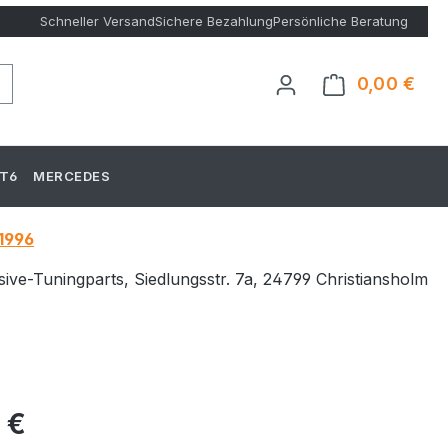
Schneller Versand
Sichere Bezahlung
Persönliche Beratung
0,00 €
Ware
T6
MERCEDES
.1996
usive-Tuningparts, Siedlungsstr. 7a, 24799 Christiansholm
eis:
 €