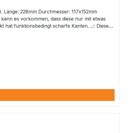
2mm
er uns möglich ::..