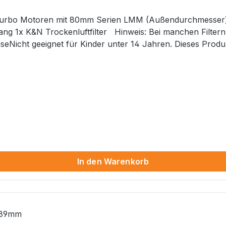
 mit 80mm Serien LMM (Außendurchmesser). Länge: 228mm Durchmesser: 117x15
. Dieses Produkt hat funktionsbedingt scharfe Kanten. ..:: Dieser
Artikel wird ohne Teilegutachten, ABE, etc. ausgeliefert. Eine Begutachtung per §19.2 StVZO ist üb
In den Warenkorb