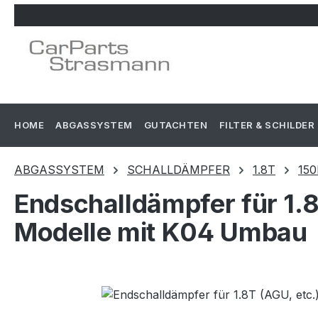
m Hauptinhalt springen
Zur Suche springen
Zur Hauptnavigation springen
HOME
ABGASSYSTEM
GUTACHTEN
FILTER & SCHILDER
ABGASSYSTEM
SCHALLDÄMPFER
1.8T
150
Endschalldämpfer für 1.8
Modelle mit K04 Umbau
Bildergalerie überspringen