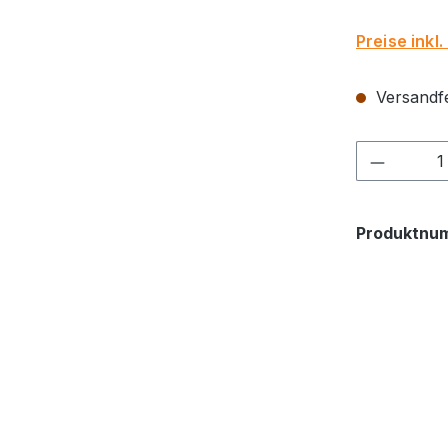
Preise inkl
Versandfer
Produkt
Produktnu