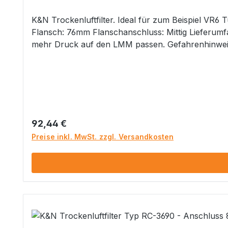
K&N Trockenluftfilter. Ideal für zum Beispiel VR6 Turbo Motoren
Flansch: 76mm Flanschanschluss: Mittig Lieferumfang 1x K&N Trockenluftfilter Hinweis: Bei manchen Filtern kann es vorkommen, dass diese nur mit etwas
mehr Druck auf den LMM passen. GefahrenhinweiseNicht geeignet für Kinder unter 14 Jahren
Regulärer Preis:
92,44 €
Preise inkl. MwSt. zzgl. Versandkosten