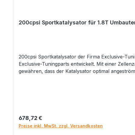
200cpsi Sportkatalysator für 1.8T Umbaute
200cpsi Sportkatalysator der Firma Exclusive-Tun
Exclusive-Tuningparts entwickelt. Mit einer Zellen
gewähren, dass der Katalysator optimal angeström
Sportkatalysatoren sind auch einsetzbar bei Fahr
durch ein Exclusive-Tuningparts (ETP) Typensch
Abgasstrang erfolgt laut Genehmigung: “Einbaulage 
Serienkat. Weist der Original-Katalysator eine W
Hier kann entweder ein Kat-Blech oder ein Hitzesc
ist.EinschweißversionAnschluss (A): 70mm (auf 7
Regulärer Preis:
678,72 €
diverse 1.8T Umbauten wie zum Beispiel dem AGU,
Preise inkl. MwSt. zzgl. Versandkosten
oder bei der Firma Exclusive-Tuningparts (ETP) mö