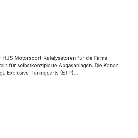
r HJS Motorsport-Katalysatoren für die Firma
stein für selbstkonzipierte Abgasanlagen. Die Konen
gt. Exclusive-Tuningparts (ETP)
Tacho erscheint. Die Sportkatalysatoren sind
. Die Anordnung des Sportkatalysators im
sator darf nicht weiter hinten sitzen, als der
ator entsprechende Schutzvorrichtungen haben.
 achten, dass die Prüfplakette komplett sichtbar
(B): 292x121mmDieser Kat wurde von uns für
eprüft. Eine Begutachtung ist in unserem Hause
e-Tuningparts (ETP) erfragen, ob dieser Kat bei