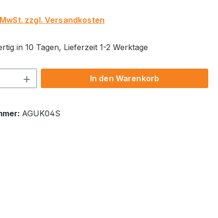
. MwSt. zzgl. Versandkosten
tig in 10 Tagen, Lieferzeit 1-2 Werktage
 Anzahl: Gib den gewünschten Wert ein 
In den Warenkorb
mmer:
AGUK04S