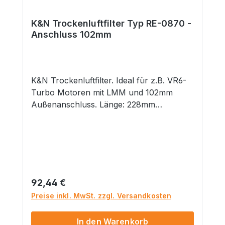
K&N Trockenluftfilter Typ RE-0870 -
Anschluss 102mm
K&N Trockenluftfilter. Ideal für z.B. VR6-
Turbo Motoren mit LMM und 102mm
Außenanschluss. Länge: 228mm
Durchmesser: 117x152mm Flansch:
102mm (Innen) Flanschanschluss: Mittig
Lieferumfang 1x K&N Trockenluftfilter
Hinweis: Bei manchen Filtern kann es
vorkommen, dass diese nur mit etwas
mehr Druck auf den LMM passen.
Regulärer Preis:
92,44 €
GefahrenhinweiseNicht geeignet für
Preise inkl. MwSt. zzgl. Versandkosten
Kinder unter 14 Jahren. Dieses Produkt
hat funktionsbedingt scharfe Kanten. ..::
In den Warenkorb