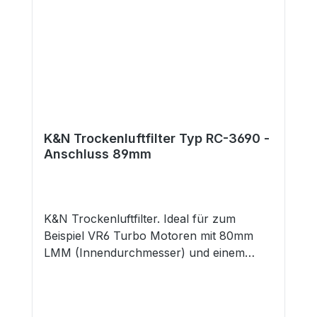
K&N Trockenluftfilter Typ RC-3690 -
Anschluss 89mm
K&N Trockenluftfilter. Ideal für zum
Beispiel VR6 Turbo Motoren mit 80mm
LMM (Innendurchmesser) und einem
Außenanschluss von 87mm. Länge:
228mm Durchmesser: 152x114mm
Flansch: 89mm Flanschanschluss: Mittig