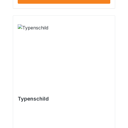
Dieser Artikel wird ohne Teilegutachten,
ABE, etc. ausgeliefert. Eine Begutachtung
per §19.2 StVZO ist über uns möglich ::..
Typenschild