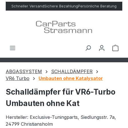
Zum Hauptinhalt springen
Schneller Versand
Sichere Bezahlung
Persönliche Beratung
Ware
ABGASSYSTEM
SCHALLDÄMPFER
VR6 Turbo
Umbauten ohne Katalysator
Schalldämpfer für VR6-Turbo
Umbauten ohne Kat
Hersteller: Exclusive-Tuningparts, Siedlungsstr. 7a,
24799 Christiansholm